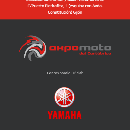
C/Puerto Piedrafita, 1
(esquina con Avda.
Constitución) Gijón
Concesionario Oficial: