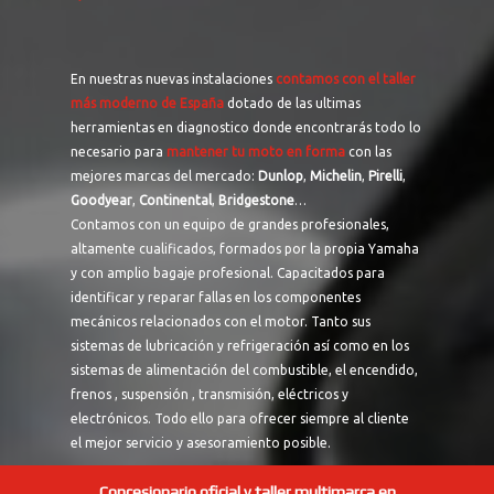
En nuestras nuevas instalaciones
contamos con el taller
más moderno de España
dotado de las ultimas
herramientas en diagnostico donde encontrarás todo lo
necesario para
mantener tu moto en forma
con las
mejores marcas del mercado:
Dunlop
,
Michelin
,
Pirelli
,
Goodyear
,
Continental
,
Bridgestone
…
Contamos con un equipo de grandes profesionales,
altamente cualificados, formados por la propia Yamaha
y con amplio bagaje profesional. Capacitados para
identificar y reparar fallas en los componentes
mecánicos relacionados con el motor. Tanto sus
sistemas de lubricación y refrigeración así como en los
sistemas de alimentación del combustible, el encendido,
frenos , suspensión , transmisión, eléctricos y
electrónicos. Todo ello para ofrecer siempre al cliente
el mejor servicio y asesoramiento posible.
Concesionario oficial y taller multimarca en