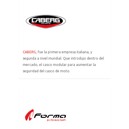
a
la
página
de
caberg
CABERG
, fue la primera empresa italiana, y
segunda a nivel mundial. Que introdujo dentro del
mercado, el casco modular para aumentar la
seguridad del casco de moto.
enlace
a
la
página
de
Forma
boots