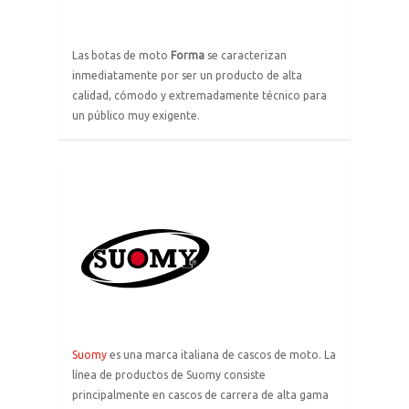
L
as botas de moto
Forma
se caracterizan
inmediatamente por ser un producto de alta
calidad, cómodo y extremadamente técnico para
un público muy exigente.
enlace
a
la
página
de
Suomy
Suomy
es una marca italiana de cascos de moto. La
línea de productos de Suomy consiste
principalmente en cascos de carrera de alta gama