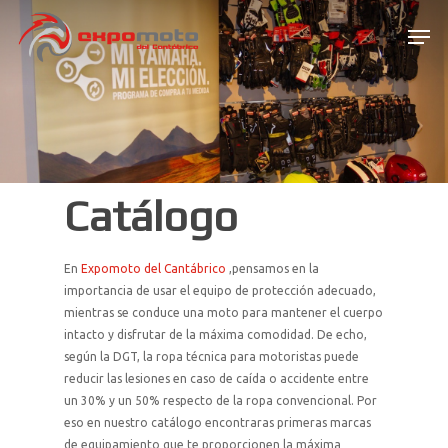
Skip
Men
to
main
Close
content
Menu
Catálogo
En
Expomoto del Cantábrico
,pensamos en la
importancia de usar el equipo de protección adecuado,
mientras se conduce una moto para mantener el cuerpo
intacto y disfrutar de la máxima comodidad. De echo,
según la DGT, la ropa técnica para motoristas puede
reducir las lesiones en caso de caída o accidente entre
un 30% y un 50% respecto de la ropa convencional. Por
eso en nuestro catálogo encontraras primeras marcas
de equipamiento que te proporcionen la máxima