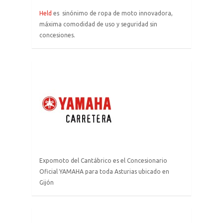
Held
es sinónimo de ropa de moto innovadora,
máxima comodidad de uso y seguridad sin
concesiones.
enlace
a
la
página
de
Yamaha
Expomoto del Cantábrico es el Concesionario
Oficial YAMAHA para toda Asturias ubicado en
Gijón
enlace