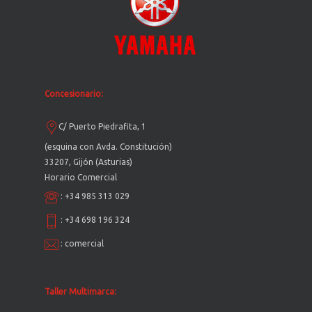
Concesionario:
C/ Puerto Piedrafita, 1
(esquina con Avda. Constitución)
33207, Gijón (Asturias)
Horario Comercial
:
+34 985 313 029
:
+34 698 196 324
:
comercial
Taller Multimarca: