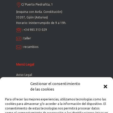
C/ Puerto Piedrafita, 1
(esquina con Avda. Constitución)
33207, Gijón (Asturias)
Horario: Ininterrumpido de 9 a 19h.
:
+34 985 313 029
:
taller
:
recambios
Menú Legal
Aviso Legal
Política de Cookies
Gestionar el consentimiento
de las cookies
Política de Privacidad
Política de Privacidad en Redes Sociales
Para ofrecer las mejores experiencias, utilizamos tecnologías como las
cookies para almacenar y/o acceder a la información del dispositivo. El
consentimiento de estas tecnologías nos permitirá procesar datos
como el comportamiento de navegación o las identificaciones únicas en