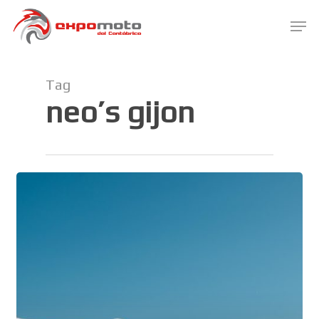
Skip
Men
to
main
Close
content
Menu
Tag
neo’s gijon