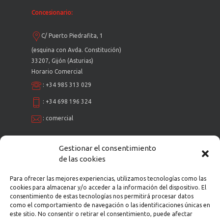
Concesionario:
C/ Puerto Piedrafita, 1
(esquina con Avda. Constitución)
33207, Gijón (Asturias)
Horario Comercial
:
+34 985 313 029
:
+34 698 196 324
:
comercial
Gestionar el consentimiento
Taller Multimarca:
de las cookies
C/ Puerto Piedrafita, 1
Para ofrecer las mejores experiencias, utilizamos tecnologías como las
cookies para almacenar y/o acceder a la información del dispositivo. El
(esquina con Avda. Constitución)
consentimiento de estas tecnologías nos permitirá procesar datos
33207, Gijón (Asturias)
como el comportamiento de navegación o las identificaciones únicas en
Horario: Ininterrumpido de 9 a 19h.
este sitio. No consentir o retirar el consentimiento, puede afectar