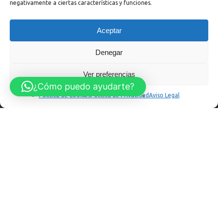
negativamente a ciertas características y funciones.
:
+34 985 313 029
:
taller
Aceptar
:
recambios
Denegar
Menú Legal
Ver preferencias
¿Cómo puedo ayudarte?
Aviso Legal
Política de Cookies
Política de Privacidad
Aviso Legal
Política de Cookies
Política de Privacidad
Política de Privacidad en Redes Sociales