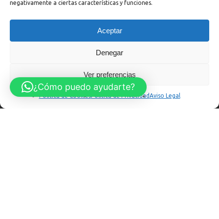
negativamente a ciertas características y funciones.
:
+34 985 313 029
:
taller
Aceptar
:
recambios
Denegar
Menú Legal
Ver preferencias
¿Cómo puedo ayudarte?
Aviso Legal
Política de Cookies
Política de Privacidad
Aviso Legal
Política de Cookies
Política de Privacidad
Política de Privacidad en Redes Sociales