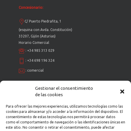
Concesionario:
C/ Puerto Piedrafita, 1
(esquina con Avda. Constitución)
33207, Gijón (Asturias)
Horario Comercial
:
+34 985 313 029
:
+34 698 196 324
:
comercial
Gestionar el consentimiento
Taller Multimarca:
de las cookies
C/ Puerto Piedrafita, 1
Para ofrecer las mejores experiencias, utilizamos tecnologías como las
cookies para almacenar y/o acceder a la información del dispositivo. El
(esquina con Avda. Constitución)
consentimiento de estas tecnologías nos permitirá procesar datos
33207, Gijón (Asturias)
como el comportamiento de navegación o las identificaciones únicas en
Horario: Ininterrumpido de 9 a 19h.
este sitio. No consentir o retirar el consentimiento, puede afectar