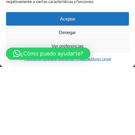
negativamente a ciertas características y funciones.
:
+34 985 313 029
:
taller
Aceptar
:
recambios
Denegar
Menú Legal
Ver preferencias
¿Cómo puedo ayudarte?
Aviso Legal
Política de Cookies
Política de Privacidad
Aviso Legal
Política de Cookies
Política de Privacidad
Política de Privacidad en Redes Sociales