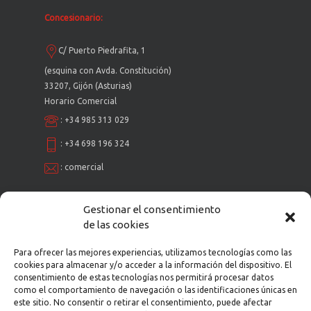
Concesionario:
C/ Puerto Piedrafita, 1
(esquina con Avda. Constitución)
33207, Gijón (Asturias)
Horario Comercial
:
+34 985 313 029
:
+34 698 196 324
:
comercial
Gestionar el consentimiento
Taller Multimarca:
de las cookies
C/ Puerto Piedrafita, 1
Para ofrecer las mejores experiencias, utilizamos tecnologías como las
cookies para almacenar y/o acceder a la información del dispositivo. El
(esquina con Avda. Constitución)
consentimiento de estas tecnologías nos permitirá procesar datos
33207, Gijón (Asturias)
como el comportamiento de navegación o las identificaciones únicas en
Horario: Ininterrumpido de 9 a 19h.
este sitio. No consentir o retirar el consentimiento, puede afectar