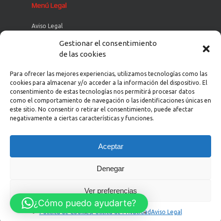
Menú Legal
Aviso Legal
Política de Cookies
Gestionar el consentimiento
de las cookies
Política de Privacidad
Política de Privacidad en Redes Sociales
Para ofrecer las mejores experiencias, utilizamos tecnologías como las
cookies para almacenar y/o acceder a la información del dispositivo. El
consentimiento de estas tecnologías nos permitirá procesar datos
como el comportamiento de navegación o las identificaciones únicas en
este sitio. No consentir o retirar el consentimiento, puede afectar
negativamente a ciertas características y funciones.
Aceptar
© 2026 Expomoto del Cantábrico -Concesionario
Denegar
YAMAHA en Asturias.
Diseño:
Ver preferencias
¿Cómo puedo ayudarte?
facebook
instagram
Política de Cookies
Política de Privacidad
Aviso Legal