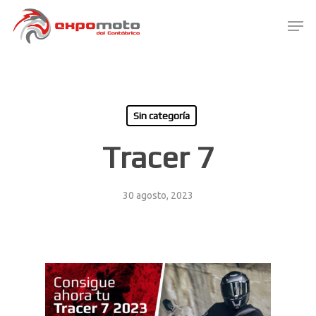
Skip
Men
to
main
Close
content
Menu
Sin categoría
Tracer 7
30 agosto, 2023