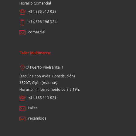
Horario Comercial
:
+34 985 313 029
:
+34 698 196 324
:
comercial
Taller Multimarca:
C/ Puerto Piedrafita, 1
(esquina con Avda. Constitución)
33207, Gijón (Asturias)
Horario: Ininterrumpido de 9 a 19h.
:
+34 985 313 029
:
taller
:
recambios